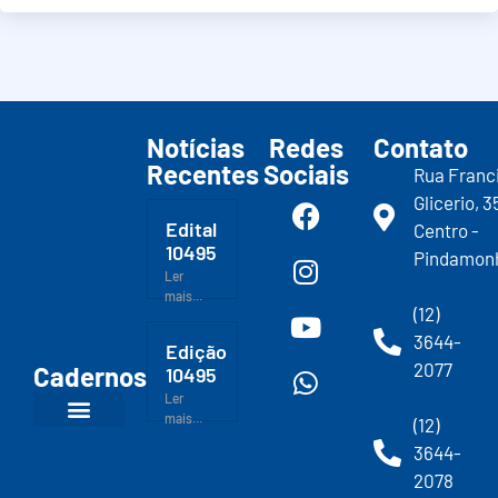
Notícias
Redes
Contato
Recentes
Sociais
Rua Franc
Glicerio, 3
Edital
Centro -
10495
Pindamon
Ler
mais...
(12)
3644-
Edição
2077
Cadernos
10495
Ler
mais...
(12)
3644-
2078