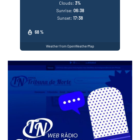
Clouds:
3%
Sunrise:
06:38
Sunset:
17:38
68 %
Weather from OpenWeatherMap