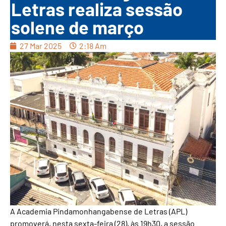
Letras realiza sessão
solene de março
27 Mar 2025
2:18 Am
A Academia Pindamonhangabense de Letras (APL)
promoverá, nesta sexta-feira (28), às 19h30, a sessão