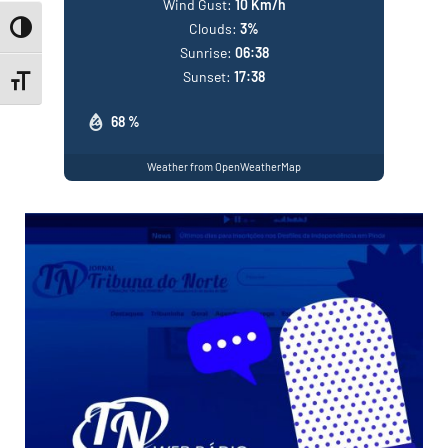
Wind Gust:
10 Km/h
Clouds:
3%
Toggle High Contrast
Sunrise:
06:38
Sunset:
17:38
Toggle Font size
68 %
Weather from OpenWeatherMap