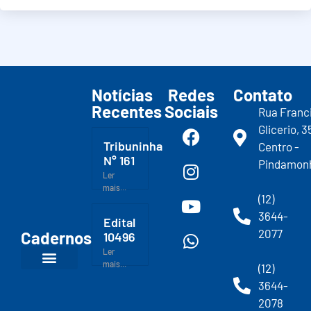
Notícias
Redes
Contato
Recentes
Sociais
Rua Franc
Glicerio, 3
Tribuninha
Centro -
N° 161
Pindamon
Ler
mais...
(12)
3644-
Edital
2077
Cadernos
10496
Ler
mais...
(12)
3644-
2078