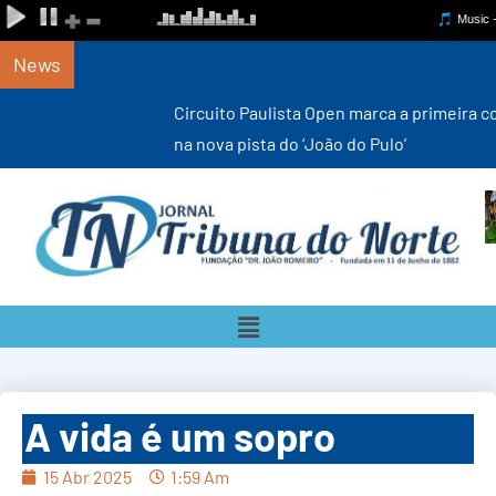
News
Circuito Paulista Open marca a primeira competição estadual
na nova pista do ‘João do Pulo’
A vida é um sopro
15 Abr 2025
1:59 Am