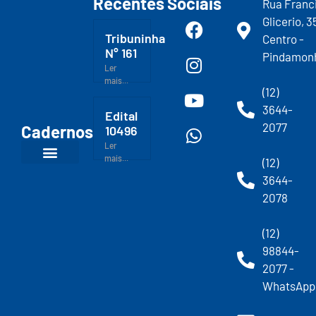
Recentes
Sociais
Rua Franc
Glicerio, 3
Tribuninha
Centro -
N° 161
Pindamon
Ler
mais...
(12)
3644-
Edital
2077
Cadernos
10496
Ler
mais...
(12)
3644-
2078
(12)
98844-
2077 -
WhatsApp