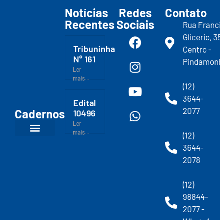
Notícias
Redes
Contato
Recentes
Sociais
Rua Franc
Glicerio, 3
Tribuninha
Centro -
N° 161
Pindamon
Ler
mais...
(12)
3644-
Edital
2077
Cadernos
10496
Ler
mais...
(12)
3644-
2078
(12)
98844-
2077 -