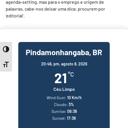
agenda-setting, mas para o emprego e origem de
palavras, cabe-nos deixar uma dica: procurem por
‘editorial’.
Pindamonhangaba, BR
Toggle High Contrast
20:46,
pm, agosto 8, 2026
Toggle Font size
21
°C
Céu Limpo
Wind Gust:
10 Km/h
Clouds:
3%
Sunrise:
06:38
Sunset:
17:38