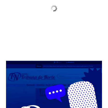
Céu Limpo
Wind Gust:
10 Km/h
Clouds:
3%
Sunrise:
06:38
Sunset:
17:38
68 %
Weather from OpenWeatherMap