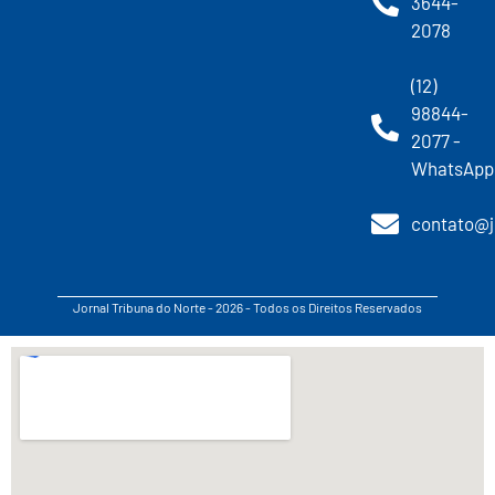
3644-
2078
(12)
98844-
2077 -
WhatsApp
contato@j
Jornal Tribuna do Norte - 2026 - Todos os Direitos Reservados