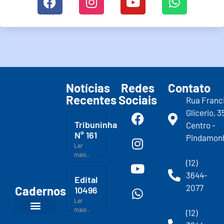
Notícias
Redes
Contato
Recentes
Sociais
Rua Franc
Glicerio, 3
Tribuninha
Centro -
N° 161
Pindamon
Ler
mais...
(12)
3644-
Edital
2077
Cadernos
10496
Ler
mais...
(12)