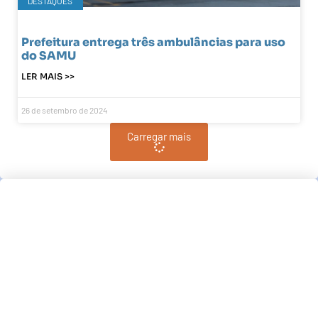
DESTAQUES
Prefeitura entrega três ambulâncias para uso
do SAMU
LER MAIS >>
26 de setembro de 2024
Carregar mais
Pindamonhangaba, BR
13:16,
pm, agosto 7, 2026
21
°C