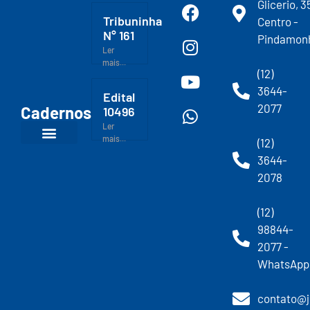
Glicerio, 3
Tribuninha
Centro -
N° 161
Pindamon
Ler
mais...
(12)
3644-
Edital
2077
Cadernos
10496
Ler
mais...
(12)
3644-
2078
(12)
98844-
2077 -
WhatsApp
contato@j