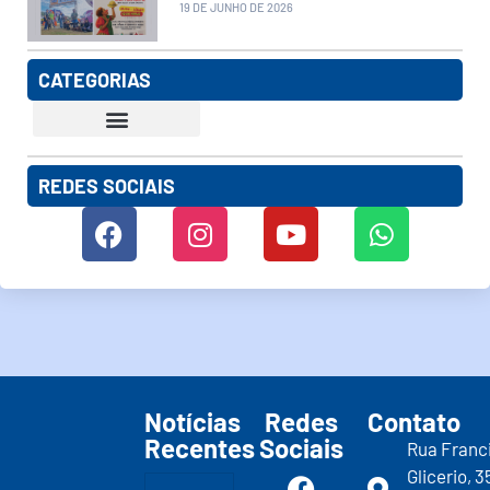
19 DE JUNHO DE 2026
CATEGORIAS
REDES SOCIAIS
Notícias
Redes
Contato
Recentes
Sociais
Rua Franc
Glicerio, 3