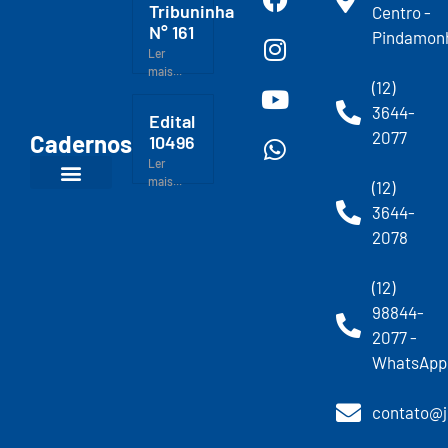
Tribuninha
Centro -
N° 161
Pindamon
Ler
mais...
(12)
3644-
Edital
2077
Cadernos
10496
Ler
mais...
(12)
3644-
2078
(12)
98844-
2077 -
WhatsApp
contato@j