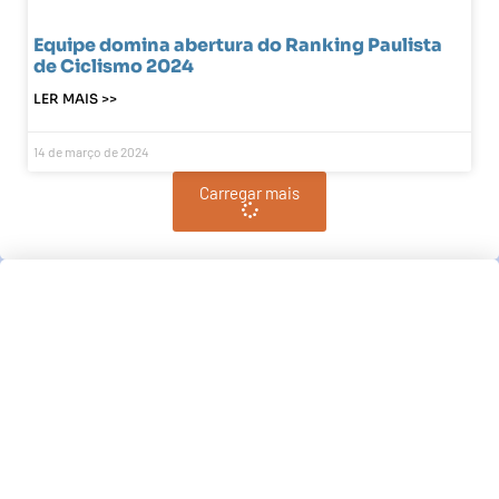
Equipe domina abertura do Ranking Paulista
de Ciclismo 2024
LER MAIS >>
14 de março de 2024
Carregar mais
Pindamonhangaba, BR
15:35,
pm, agosto 6, 2026
21
°C
Céu Limpo