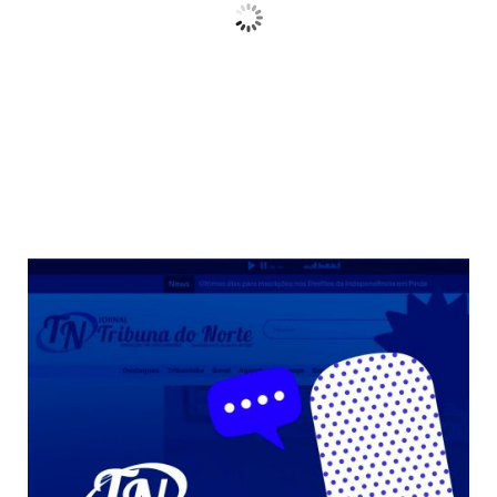
Wind Gust:
10 Km/h
Clouds:
3%
Sunrise:
06:38
Sunset:
17:38
68 %
Weather from OpenWeatherMap