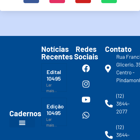
Notícias
Redes
Contato
Recentes
Sociais
Rua Franc
Glicerio, 3
Edital
Centro -
10495
Pindamon
Ler
mais...
(12)
3644-
Edição
2077
Cadernos
10495
Ler
mais...
(12)
3644-