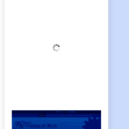
Pindamonhangaba, BR
02:32,
am, agosto 8, 2026
21
°C
Céu Limpo
Wind Gust:
10 Km/h
Clouds:
3%
Sunrise:
06:38
Sunset:
17:38
68 %
Weather from OpenWeatherMap