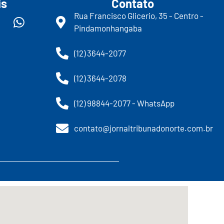
is
Contato
Rua Francisco Glicerio, 35 - Centro -
Pindamonhangaba
(12) 3644-2077
(12) 3644-2078
(12) 98844-2077 - WhatsApp
contato@jornaltribunadonorte.com.br