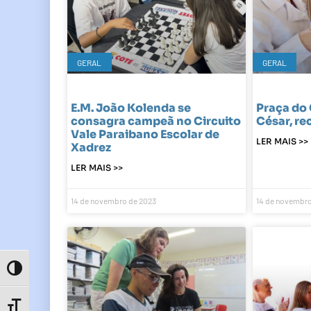
GERAL
GERAL
E.M. João Kolenda se
Praça do 
consagra campeã no Circuito
César, re
Vale Paraibano Escolar de
LER MAIS >>
Xadrez
LER MAIS >>
14 de novembro de 2023
14 de novembro
Toggle High Contrast
Toggle Font size