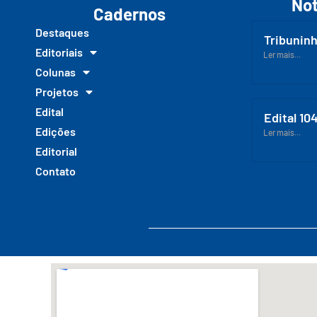
Not
Cadernos
Destaques
Tribuninh
Editoriais
Ler mais...
Colunas
Projetos
Edital
Edital 10
Edições
Ler mais...
Editorial
Contato