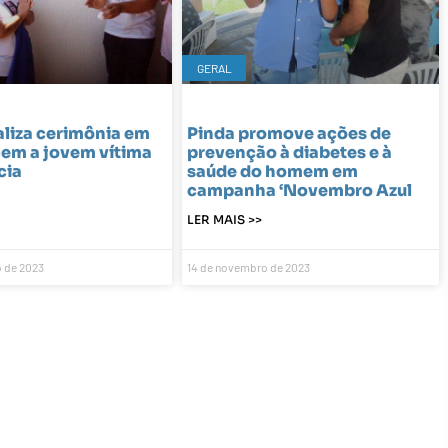
GERAL
liza cerimônia em
Pinda promove ações de
m a jovem vítima
prevenção à diabetes e à
cia
saúde do homem em
campanha ‘Novembro Azul
LER MAIS >>
 de 2023
14 de novembro de 2023