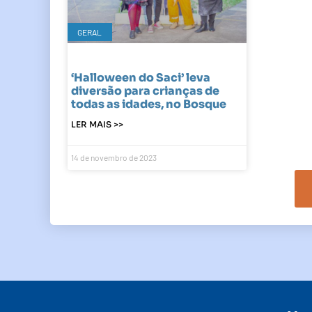
GERAL
‘Halloween do Saci’ leva
diversão para crianças de
todas as idades, no Bosque
LER MAIS >>
14 de novembro de 2023