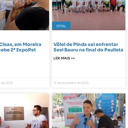
GERAL
Cisas, em Moreira
Vôlei de Pinda vai enfrentar
cebe 2ª ExpoPet
Sesi Bauru na final do Paulista
LER MAIS >>
 de 2023
14 de novembro de 2023