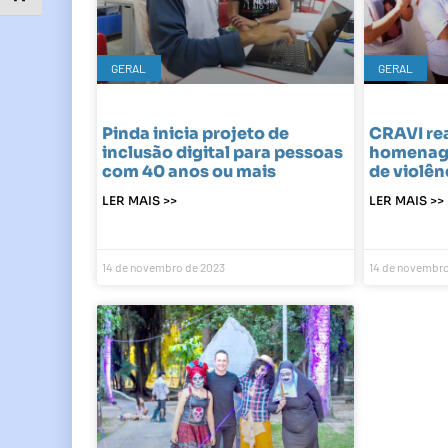
GERAL
GERAL
Pinda inicia projeto de
CRAVI rea
inclusão digital para pessoas
homenage
com 40 anos ou mais
de violên
LER MAIS >>
LER MAIS >>
14 de novembro de 2023
14 de novembro