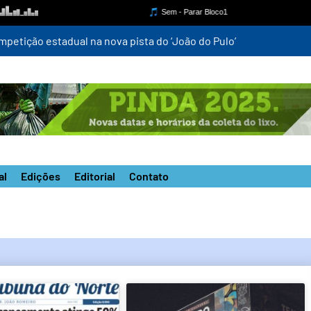
mpetição estadual na nova pista do ‘João do Pulo’
al
Edições
Editorial
Contato