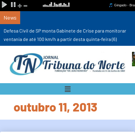
News
Defesa Civil de SP monta Gabinete de Crise para monitorar
ventania de até 100 km/h a partir desta quinta-feira (6)
outubro 11, 2013