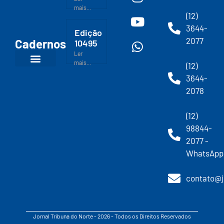
mais...
(12)
3644-
Edição
2077
Cadernos
10495
Ler
mais...
(12)
3644-
2078
(12)
98844-
2077 -
WhatsApp
contato@j
Jornal Tribuna do Norte - 2026 - Todos os Direitos Reservados