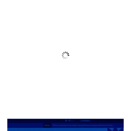
Pindamonhangaba, BR
04:34,
am, agosto 7, 2026
21
°C
Céu Limpo
Wind Gust:
10 Km/h
Clouds:
3%
Sunrise:
06:38
Sunset:
17:38
68 %
Weather from OpenWeatherMap