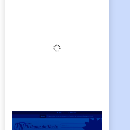
Pindamonhangaba, BR
04:03,
am, agosto 7, 2026
21
°C
Céu Limpo
Wind Gust:
10 Km/h
Clouds:
3%
Sunrise:
06:38
Sunset:
17:38
68 %
Weather from OpenWeatherMap