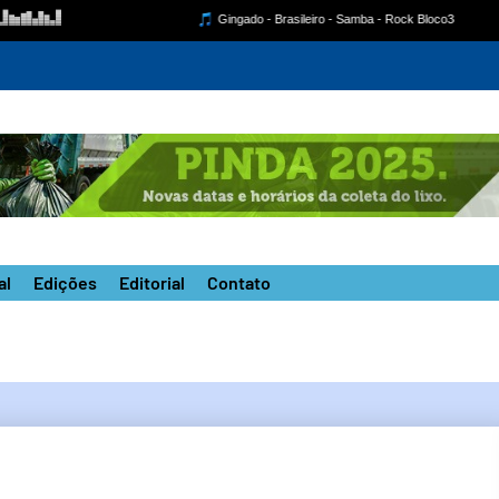
ise para monitorar ventania de até 100 km/h a partir desta quinta
al
Edições
Editorial
Contato