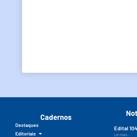
Not
Cadernos
Destaques
Edital 10
Editoriais
Ler mais...