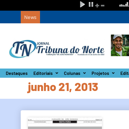
News
Defesa Civil de SP monta Gabinete de Cr
Destaques
Editoriais
Colunas
Projetos
Edit
junho 21, 2013