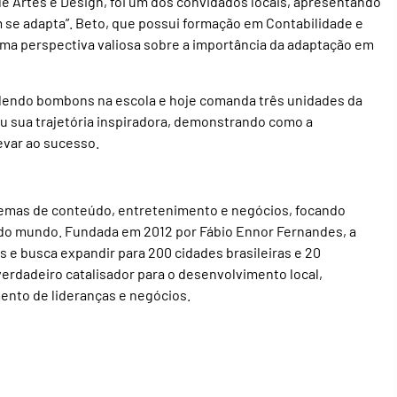
e Artes e Design, foi um dos convidados locais, apresentando
 se adapta”. Beto, que possui formação em Contabilidade e
 uma perspectiva valiosa sobre a importância da adaptação em
endo bombons na escola e hoje comanda três unidades da
ou sua trajetória inspiradora, demonstrando como a
var ao sucesso.
emas de conteúdo, entretenimento e negócios, focando
do mundo. Fundada em 2012 por Fábio Ennor Fernandes, a
 e busca expandir para 200 cidades brasileiras e 20
 verdadeiro catalisador para o desenvolvimento local,
nto de lideranças e negócios.