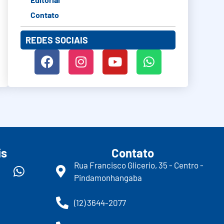
Contato
REDES SOCIAIS
is
Contato
Rua Francisco Glicerio, 35 - Centro -
Pindamonhangaba
(12) 3644-2077