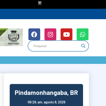
Pindamonhangaba, BR
08:29,
am, agosto 8, 2026