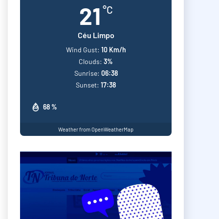
21
°C
Céu Limpo
Wind Gust:
10 Km/h
Clouds:
3%
Sunrise:
06:38
Sunset:
17:38
68 %
Weather from OpenWeatherMap