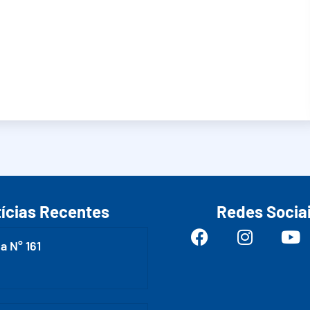
ícias Recentes
Redes Socia
a N° 161