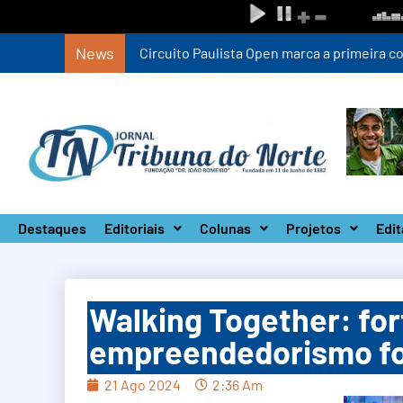
News
Circuito Paulista Open marca a primeira co
Destaques
Editoriais
Colunas
Projetos
Edit
Walking Together: fo
empreendedorismo fo
21 Ago 2024
2:36 Am