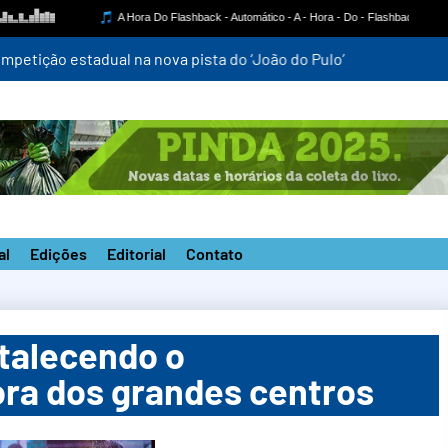
mpetição estadual na nova pista do ‘João do Pulo’
al
Edições
Editorial
Contato
rtalecendo o
ra dos grandes centros