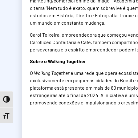
marketing/comercial online da Imago – Academia d
o tema “Nem tudo é exato, quem sobrevive é quem
estudos em História, Direito e Fotografia, trouxe
um mundo em constante mudança.
Carol Teixeira, empreendedora que começou vend
Carollices Confeitaria e Café, também compartilh
perseverança e o espírito empreendedor podem le
Sobre o Walking Together
O
Walking Together
é uma rede que opera ecossist
exclusivamente em pequenas cidades do Brasil e 
plataforma está presente em mais de 80 municípios
estrangeiras até o final de 2024. A iniciativa é um
Toggle High Contrast
promovendo conexões e impulsionando o crescime
Toggle Font size