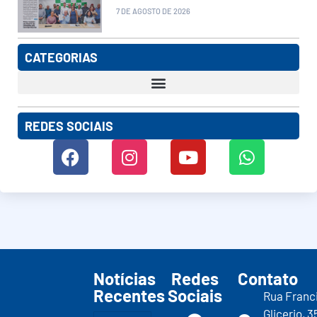
7 DE AGOSTO DE 2026
CATEGORIAS
REDES SOCIAIS
Notícias
Redes
Contato
Recentes
Sociais
Rua Franc
Glicerio, 3