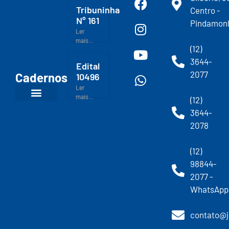
Tribuninha
Centro -
N° 161
Pindamon
Ler
mais...
(12)
3644-
Edital
2077
Cadernos
10496
Ler
mais...
(12)
3644-
2078
(12)
98844-
2077 -
WhatsApp
contato@j