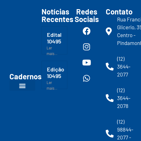
Notícias
Redes
Contato
Recentes
Sociais
Rua Franc
Glicerio, 3
Edital
Centro -
10495
Pindamon
Ler
mais...
(12)
3644-
Edição
2077
Cadernos
10495
Ler
mais...
(12)
3644-
2078
(12)
98844-
2077 -