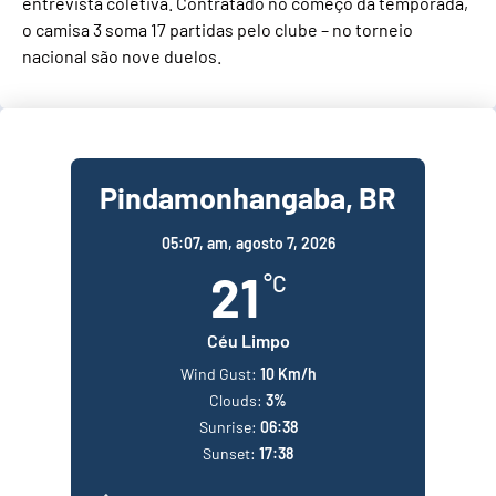
entrevista coletiva. Contratado no começo da temporada,
o camisa 3 soma 17 partidas pelo clube – no torneio
nacional são nove duelos.
Pindamonhangaba, BR
05:07,
am, agosto 7, 2026
21
°C
Céu Limpo
Wind Gust:
10 Km/h
Clouds:
3%
Sunrise:
06:38
Sunset:
17:38