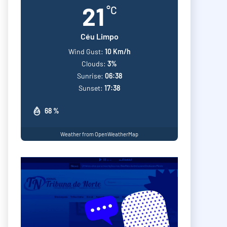
21
°C
Céu Limpo
Wind Gust:
10 Km/h
Clouds:
3%
Sunrise:
06:38
Sunset:
17:38
68 %
Weather from OpenWeatherMap