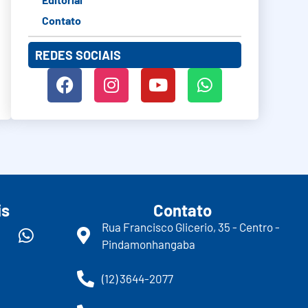
Contato
REDES SOCIAIS
is
Contato
Rua Francisco Glicerio, 35 - Centro -
Pindamonhangaba
(12) 3644-2077