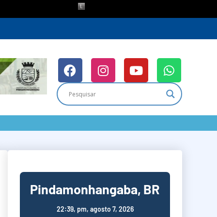
Pindamonhangaba, BR
22:39,
pm, agosto 7, 2026