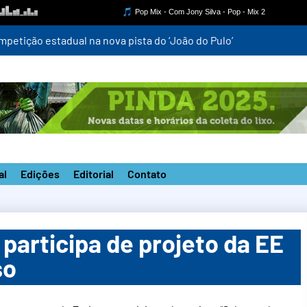
mpetição estadual na nova pista do ‘João do Pulo’
al
Edições
Editorial
Contato
 participa de projeto da EE
so