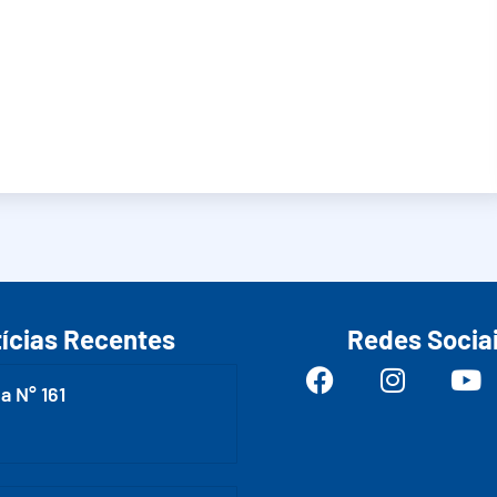
ícias Recentes
Redes Socia
a N° 161