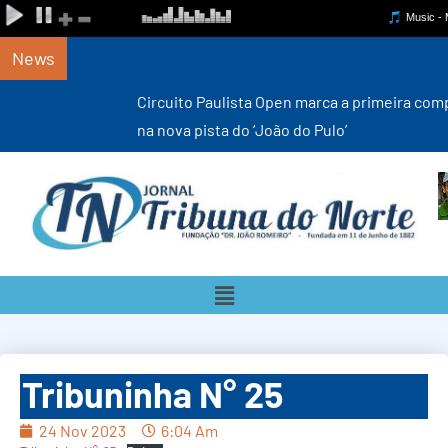
News
Circuito Paulista Open marca a primeira competição estadual
na nova pista do ‘João do Pulo’
Tribuninha N° 25
24 Nov 2023
6:04 Am