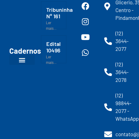
Glicerio, 3
Tribuninha
Centro -
N° 161
Pindamon
Ler
mais...
(12)
3644-
Edital
2077
Cadernos
10496
Ler
mais...
(12)
3644-
2078
(12)
98844-
2077 -
WhatsApp
contato@j