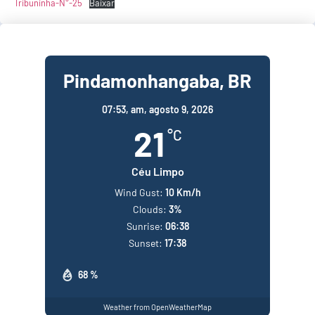
Tribuninha-N°-25
Baixar
Pindamonhangaba, BR
07:53,
am, agosto 9, 2026
21
°C
Céu Limpo
Wind Gust:
10 Km/h
Clouds:
3%
Sunrise:
06:38
Sunset:
17:38
68 %
Weather from OpenWeatherMap