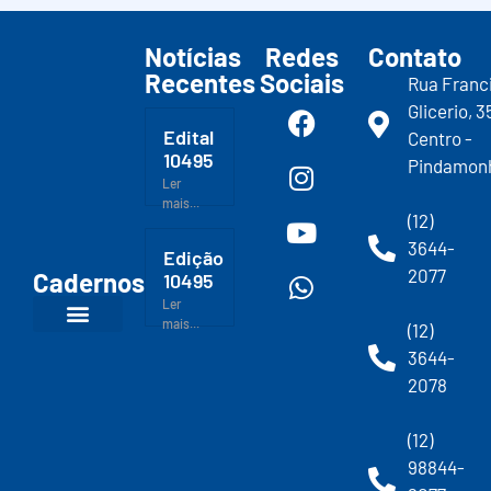
Notícias
Redes
Contato
Recentes
Sociais
Rua Franc
Glicerio, 3
Edital
Centro -
10495
Pindamon
Ler
mais...
(12)
3644-
Edição
2077
Cadernos
10495
Ler
mais...
(12)
3644-
2078
(12)
98844-