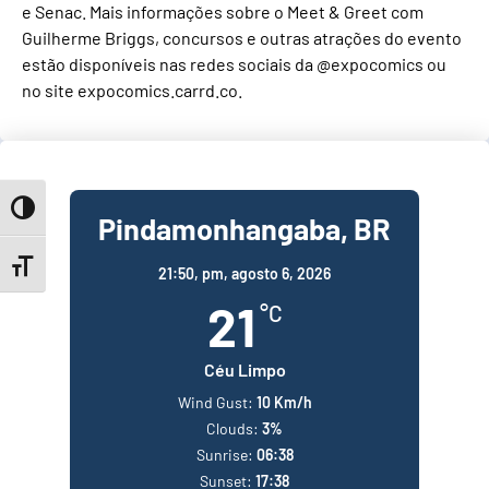
e Senac. Mais informações sobre o Meet & Greet com
Guilherme Briggs, concursos e outras atrações do evento
estão disponíveis nas redes sociais da @expocomics ou
no site expocomics.carrd.co.
Toggle High Contrast
Pindamonhangaba, BR
Toggle Font size
21:50,
pm, agosto 6, 2026
21
°C
Céu Limpo
Wind Gust:
10 Km/h
Clouds:
3%
Sunrise:
06:38
Sunset:
17:38