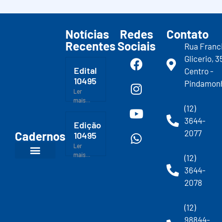
Notícias
Redes
Contato
Recentes
Sociais
Rua Franc
Glicerio, 3
Edital
Centro -
10495
Pindamon
Ler
mais...
(12)
3644-
Edição
2077
Cadernos
10495
Ler
mais...
(12)
3644-
2078
(12)
98844-