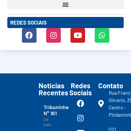
REDES SOCIAIS
Notícias
Redes
Contato
Recentes
Sociais
Rua Franc
Glicerio, 3
Tribuninha
Centro -
N° 161
Pindamon
Ler
mais...
(12)