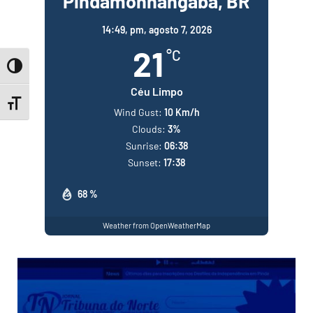
Pindamonhangaba, BR
14:49,
pm, agosto 7, 2026
21
°C
Toggle High Contrast
Céu Limpo
Toggle Font size
Wind Gust:
10 Km/h
Clouds:
3%
Sunrise:
06:38
Sunset:
17:38
68 %
Weather from OpenWeatherMap