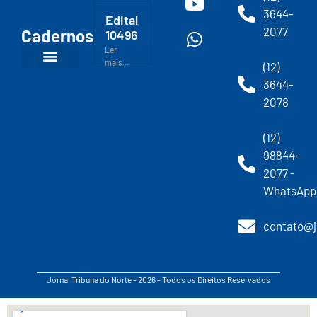
3644-
Edital
2077
Cadernos
10496
Ler
mais...
(12)
3644-
2078
(12)
98844-
2077 -
WhatsApp
contato@j
Jornal Tribuna do Norte - 2026 - Todos os Direitos Reservados