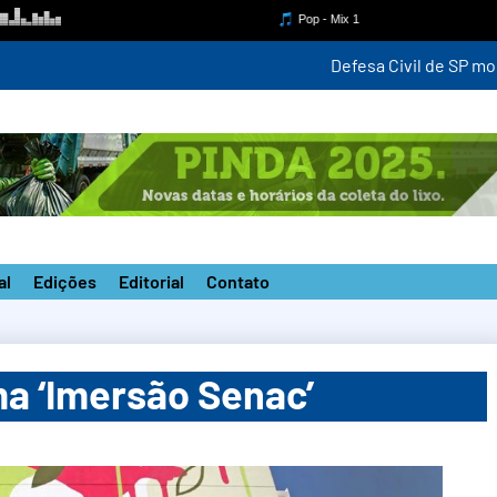
para monitorar ventania de até 100 km/h a partir desta quinta-fei
al
Edições
Editorial
Contato
ma ‘Imersão Senac’