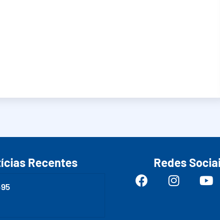
ícias Recentes
Redes Socia
495