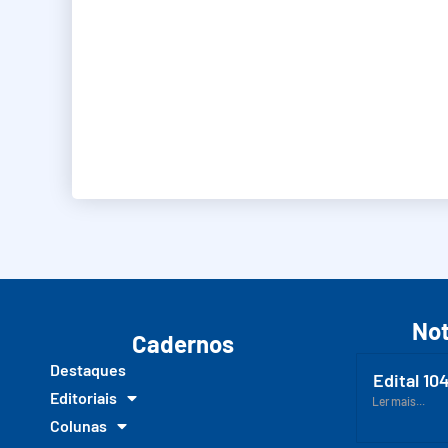
Not
Cadernos
Destaques
Edital 10
Editoriais
Ler mais...
Colunas