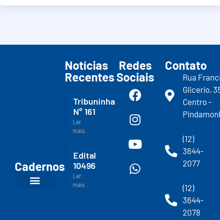
Notícias
Redes
Contato
Recentes
Sociais
Rua Franc
Glicerio, 3
Tribuninha
Centro -
N° 161
Pindamon
Ler
mais...
(12)
3644-
Edital
2077
Cadernos
10496
Ler
mais...
(12)
3644-
2078