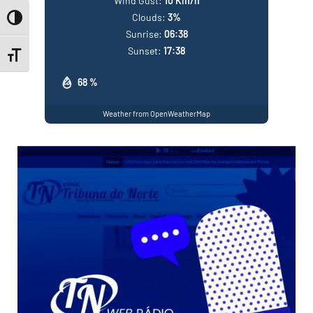
Wind Gust:
10 Km/h
Clouds:
3%
Toggle High Contrast
Sunrise:
06:38
Sunset:
17:38
Toggle Font size
68 %
Weather from OpenWeatherMap