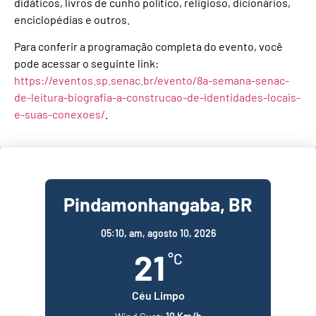
didáticos, livros de cunho político, religioso, dicionários,
enciclopédias e outros.
Para conferir a programação completa do evento, você
pode acessar o seguinte link:
https://eventos.sp.senac.br/evento/8a-semana-senac-
de-leitura-biografia-a-construcao-de-identidades-locais-
e-suas-conexoes/
.
Pindamonhangaba, BR
05:10,
am, agosto 10, 2026
21
°C
Céu Limpo