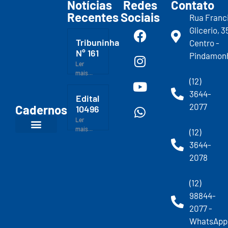
Notícias
Redes
Contato
Recentes
Sociais
Rua Franc
Glicerio, 3
Tribuninha
Centro -
N° 161
Pindamon
Ler
mais...
(12)
3644-
Edital
2077
Cadernos
10496
Ler
mais...
(12)
3644-
2078
(12)
98844-
2077 -
WhatsApp