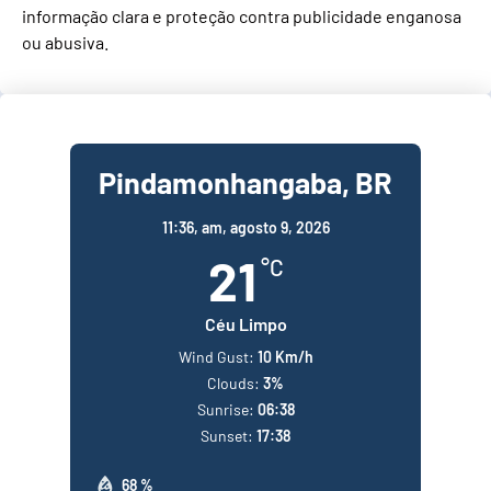
informação clara e proteção contra publicidade enganosa
ou abusiva.
Pindamonhangaba, BR
11:36,
am, agosto 9, 2026
21
°C
Céu Limpo
Wind Gust:
10 Km/h
Clouds:
3%
Sunrise:
06:38
Sunset:
17:38
68 %