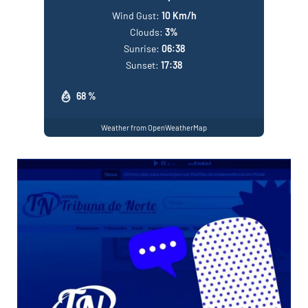
Wind Gust:
10 Km/h
Clouds:
3%
Sunrise:
06:38
Sunset:
17:38
68 %
Weather from OpenWeatherMap