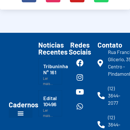
Notícias
Redes
Contato
Recentes
Sociais
Rua Franc
Glicerio, 3
Tribuninha
Centro -
N° 161
Pindamon
Ler
mais...
(12)
3644-
Edital
2077
Cadernos
10496
Ler
mais...
(12)
3644-