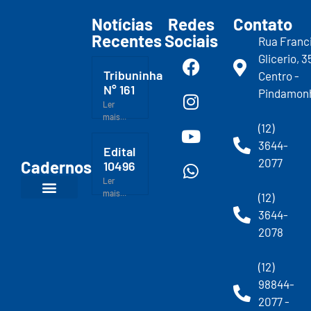
Notícias
Redes
Contato
Recentes
Sociais
Rua Franc
Glicerio, 3
Tribuninha
Centro -
N° 161
Pindamon
Ler
mais...
(12)
3644-
Edital
2077
Cadernos
10496
Ler
mais...
(12)
3644-
2078
(12)
98844-
2077 -