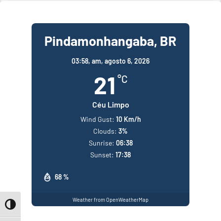
Pindamonhangaba, BR
03:58,
am, agosto 6, 2026
21
°C
Céu Limpo
Wind Gust:
10 Km/h
Clouds:
3%
Sunrise:
06:38
Sunset:
17:38
68 %
Weather from OpenWeatherMap
Toggle High Contrast