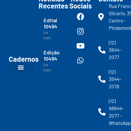
Recentes
Sociais
Rua Franc
Glicerio, 3
Edital
Centro -
10494
Pindamon
Ler
mais...
(12)
3644-
Edição
2077
Cadernos
10494
Ler
mais...
(12)
3644-
2078
(12)
98844-
2077 -
WhatsApp