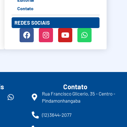
Contato
REDES SOCIAIS
is
Contato
Rua Francisco Glicerio, 35 - Centro -
Pindamonhangaba
(12) 3644-2077