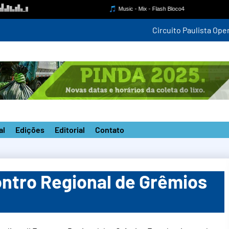
ompetição estadual na nova pista do ‘João do Pulo’
al
Edições
Editorial
Contato
ontro Regional de Grêmios