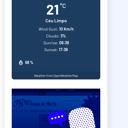
21
°C
Céu Limpo
Wind Gust:
10 Km/h
Clouds:
3%
Sunrise:
06:38
Sunset:
17:38
68 %
Weather from OpenWeatherMap