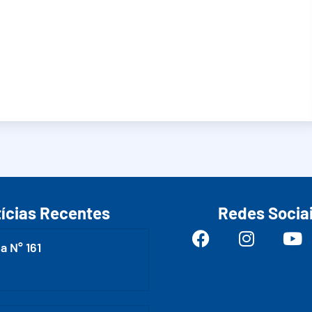
ícias Recentes
Redes Socia
a N° 161