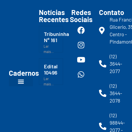
Notícias
Redes
Contato
Recentes
Sociais
Rua Franc
Glicerio, 3
Tribuninha
Centro -
N° 161
Pindamon
Ler
mais...
(12)
3644-
Edital
2077
Cadernos
10496
Ler
mais...
(12)
3644-
2078
(12)
98844-
2077 -