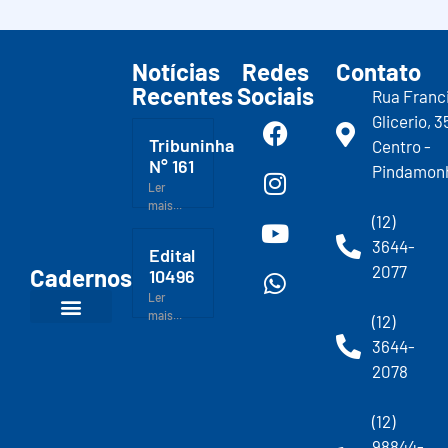
Notícias
Redes
Contato
Recentes
Sociais
Rua Franc
Glicerio, 3
Tribuninha
Centro -
N° 161
Pindamon
Ler
mais...
(12)
3644-
Edital
2077
Cadernos
10496
Ler
mais...
(12)
3644-
2078
(12)
98844-