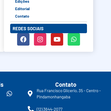
Edições
Editorial
Contato
REDES SOCIAIS
is
Contato
Rua Francisco Glicerio, 35 - Centro -
Pindamonhangaba
(12) 3644-2077