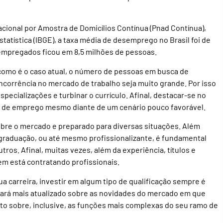
ional por Amostra de Domicílios Contínua (Pnad Contínua),
Estatística (IBGE), a taxa média de desemprego no Brasil foi de
sempregados ficou em 8,5 milhões de pessoas.
omo é o caso atual, o número de pessoas em busca de
orrência no mercado de trabalho seja muito grande. Por isso
specializações e turbinar o currículo. Afinal, destacar-se no
s de emprego mesmo diante de um cenário pouco favorável.
obre o mercado e preparado para diversas situações. Além
-graduação, ou até mesmo profissionalizante, é fundamental
tros. Afinal, muitas vezes, além da experiência, títulos e
m está contratando profissionais.
 carreira, investir em algum tipo de qualificação sempre é
stará mais atualizado sobre as novidades do mercado em que
nto sobre, inclusive, as funções mais complexas do seu ramo de