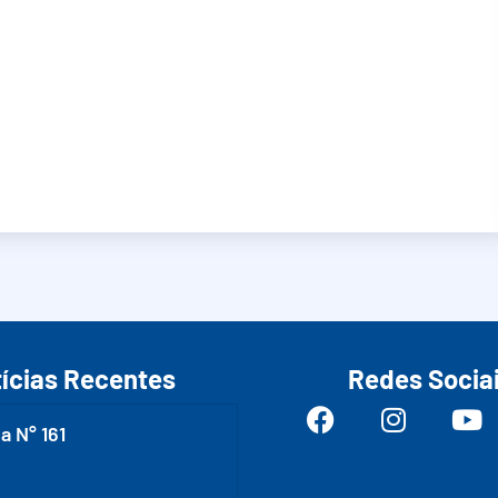
ícias Recentes
Redes Socia
a N° 161