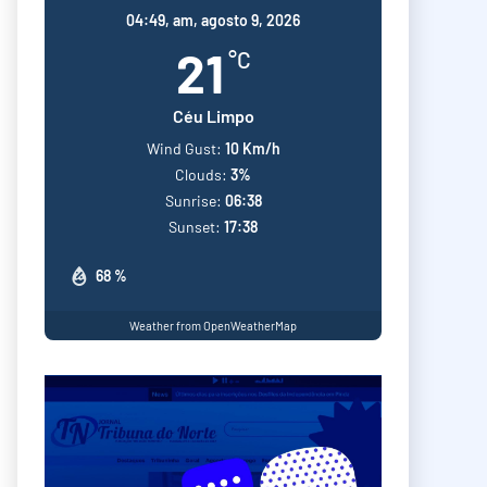
04:49,
am, agosto 9, 2026
21
°C
Céu Limpo
Wind Gust:
10 Km/h
Clouds:
3%
Sunrise:
06:38
Sunset:
17:38
68 %
Weather from OpenWeatherMap