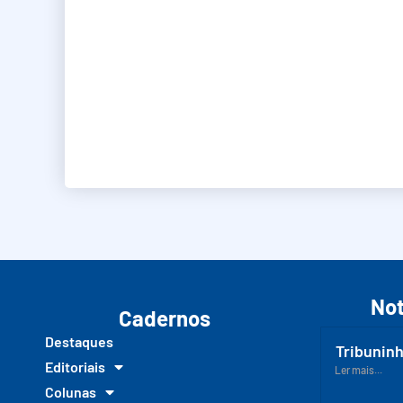
Not
Cadernos
Destaques
Tribuninh
Editoriais
Ler mais...
Colunas