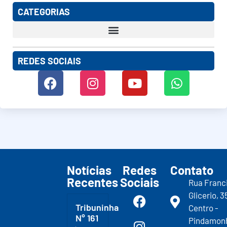
CATEGORIAS
REDES SOCIAIS
Notícias
Redes
Contato
Recentes
Sociais
Rua Franc
Glicerio, 3
Tribuninha
Centro -
N° 161
Pindamon