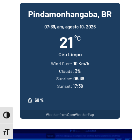
Pindamonhangaba, BR
07:39,
am, agosto 10, 2026
21
°C
Céu Limpo
Wind Gust:
10 Km/h
Clouds:
3%
Sunrise:
06:38
Sunset:
17:38
68 %
Weather from OpenWeatherMap
Toggle High Contrast
Toggle Font size