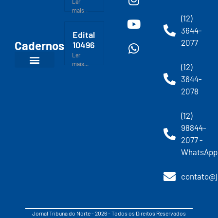
Ler
mais...
(12)
3644-
Edital
2077
Cadernos
10496
Ler
mais...
(12)
3644-
2078
(12)
98844-
2077 -
WhatsApp
contato@j
Jornal Tribuna do Norte - 2026 - Todos os Direitos Reservados