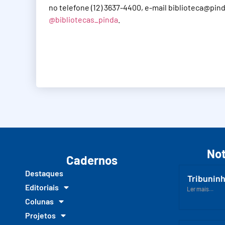
no telefone (12) 3637-4400, e-mail
biblioteca@pin
@bibliotecas_pinda
.
Not
Cadernos
Destaques
Tribuninh
Editoriais
Ler mais...
Colunas
Projetos