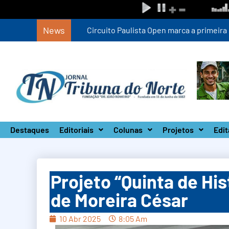
News
Circuito Paulista Open marca a primeira co
Destaques
Editoriais
Colunas
Projetos
Edit
Projeto “Quinta de His
de Moreira César
10 Abr 2025
8:05 Am