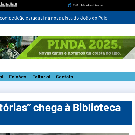
mpetição estadual na nova pista do ‘João do Pulo’
al
Edições
Editorial
Contato
tórias” chega à Biblioteca