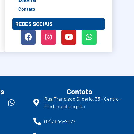
Contato
REDES SOCIAIS
is
Contato
Rua Francisco Glicerio, 35 - Centro -
Pindamonhangaba
(12) 3644-2077