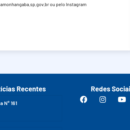
damonhangaba.sp.gov.br
ou pelo Instagram
ícias Recentes
Redes Socia
a N° 161