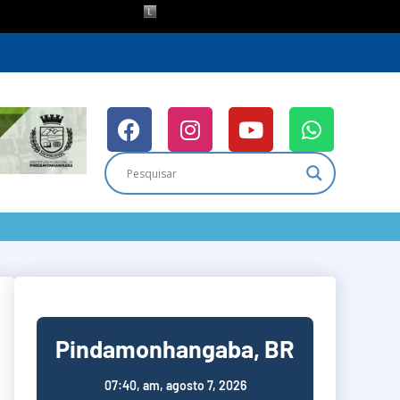
Pindamonhangaba, BR
07:40,
am, agosto 7, 2026