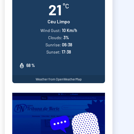
21
°C
Céu Limpo
Wind Gust:
10 Km/h
Clouds:
3%
Sunrise:
06:38
Sunset:
17:38
68 %
Weather from OpenWeatherMap