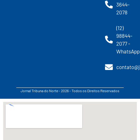
3644-
2078
(12)
98844-
2077 -
WhatsApp
contato@j
Jornal Tribuna do Norte - 2026 - Todos os Direitos Reservados