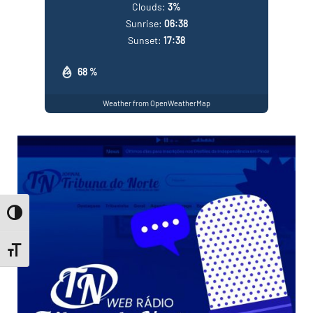
Clouds:
3%
Sunrise:
06:38
Sunset:
17:38
68 %
Weather from OpenWeatherMap
Toggle High Contrast
Toggle Font size