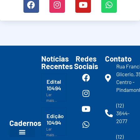
Notícias
Redes
Contato
Recentes
Sociais
Rua Franc
Glicerio, 3
Edital
Centro -
10494
Pindamon
Ler
mais...
(12)
3644-
Edição
2077
Cadernos
10494
Ler
mais...
(12)