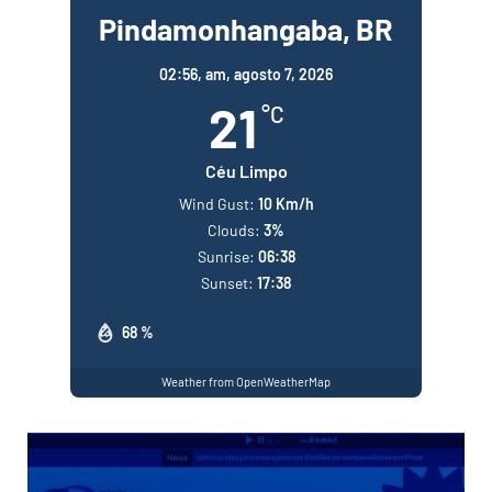
Pindamonhangaba, BR
02:56,
am, agosto 7, 2026
21
°C
Céu Limpo
Wind Gust:
10 Km/h
Clouds:
3%
Sunrise:
06:38
Sunset:
17:38
68 %
Weather from OpenWeatherMap