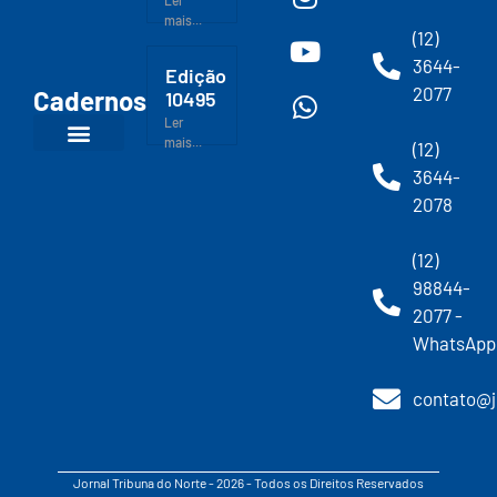
Ler
mais...
(12)
3644-
Edição
2077
Cadernos
10495
Ler
mais...
(12)
3644-
2078
(12)
98844-
2077 -
WhatsApp
contato@j
Jornal Tribuna do Norte - 2026 - Todos os Direitos Reservados