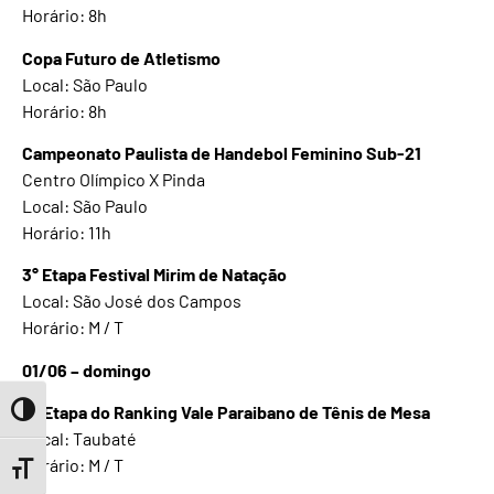
Horário: 8h
Copa Futuro de Atletismo
Local: São Paulo
Horário: 8h
Campeonato Paulista de Handebol Feminino Sub-21
Centro Olímpico X Pinda
Local: São Paulo
Horário: 11h
3° Etapa Festival Mirim de Natação
Local: São José dos Campos
Horário: M / T
01/06 – domingo
4° Etapa do Ranking Vale Paraibano de Tênis de Mesa
Toggle High Contrast
Local: Taubaté
Horário: M / T
Toggle Font size