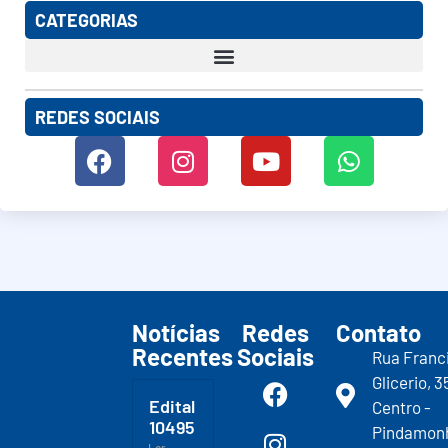
CATEGORIAS
REDES SOCIAIS
Notícias
Redes
Contato
Recentes
Sociais
Rua Franc
Glicerio, 3
Edital
Centro -
10495
Pindamon