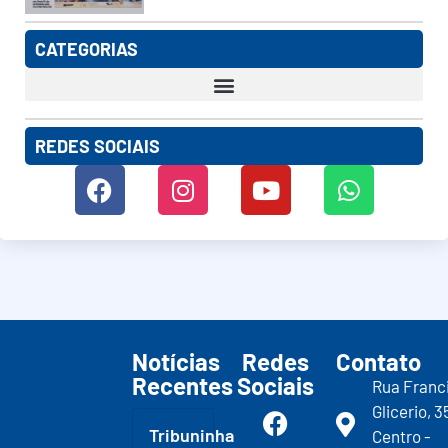
CATEGORIAS
REDES SOCIAIS
Notícias
Redes
Contato
Recentes
Sociais
Rua Franc
Glicerio, 3
Tribuninha
Centro -