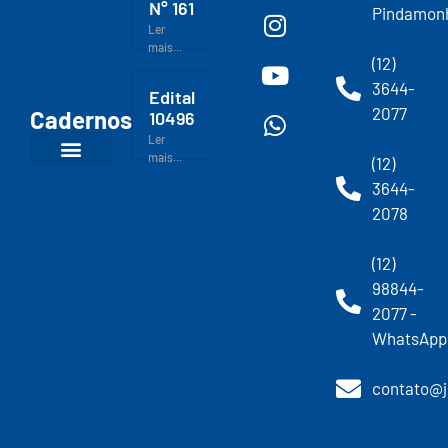
N° 161
Pindamon
Ler
mais...
(12)
3644-
Edital
2077
Cadernos
10496
Ler
mais...
(12)
3644-
2078
(12)
98844-
2077 -
WhatsApp
contato@j