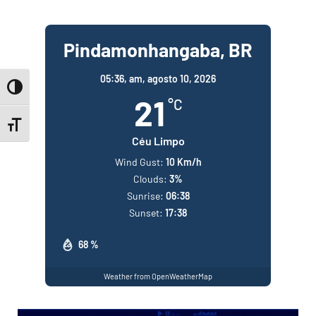
Pindamonhangaba, BR
05:36,
am, agosto 10, 2026
Toggle High Contrast
21
°C
Toggle Font size
Céu Limpo
Wind Gust:
10 Km/h
Clouds:
3%
Sunrise:
06:38
Sunset:
17:38
68 %
Weather from OpenWeatherMap