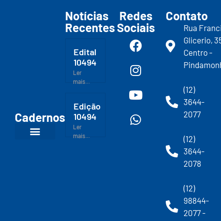
Notícias
Redes
Contato
Recentes
Sociais
Rua Franc
Glicerio, 3
Edital
Centro -
10494
Pindamon
Ler
mais...
(12)
3644-
Edição
2077
Cadernos
10494
Ler
mais...
(12)
3644-
2078
(12)
98844-
2077 -