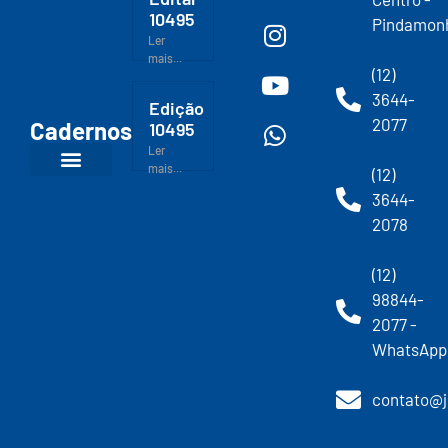
10495
Pindamon
Ler
mais...
(12)
3644-
Edição
2077
Cadernos
10495
Ler
mais...
(12)
3644-
2078
(12)
98844-
2077 -
WhatsApp
contato@j