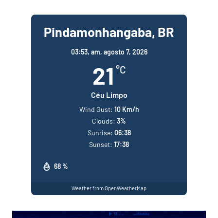
Pindamonhangaba, BR
03:53,
am, agosto 7, 2026
21
°C
Céu Limpo
Wind Gust:
10 Km/h
Clouds:
3%
Sunrise:
06:38
Sunset:
17:38
68 %
Weather from OpenWeatherMap