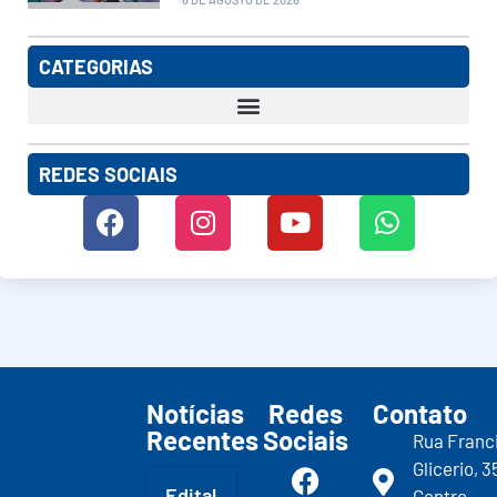
CATEGORIAS
REDES SOCIAIS
Notícias
Redes
Contato
Recentes
Sociais
Rua Franc
Glicerio, 3
Edital
Centro -