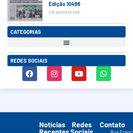
Edição 10496
7 DE AGOSTO DE 2026
CATEGORIAS
REDES SOCIAIS
Notícias
Redes
Contato
Recentes
Sociais
Rua Franc