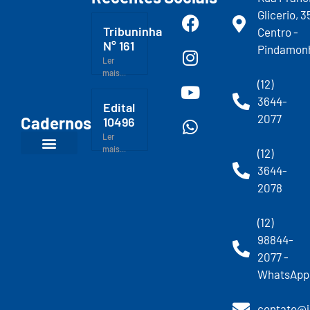
Glicerio, 3
Tribuninha
Centro -
N° 161
Pindamon
Ler
mais...
(12)
3644-
Edital
2077
Cadernos
10496
Ler
mais...
(12)
3644-
2078
(12)
98844-
2077 -
WhatsApp
contato@j