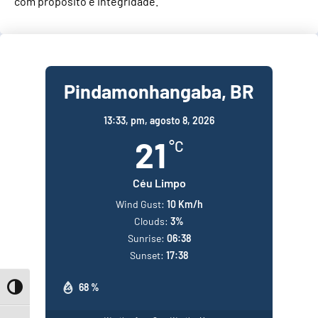
com propósito e integridade.
Pindamonhangaba, BR
13:33,
pm, agosto 8, 2026
21
°C
Céu Limpo
Wind Gust:
10 Km/h
Clouds:
3%
Sunrise:
06:38
Sunset:
17:38
68 %
Toggle High Contrast