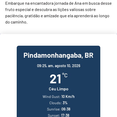
Embarque na encantadora jornada de Ana em busca desse
fruto especial e descubra as lições valiosas sobre
paciência, gratidão e amizade que ela aprenderá ao longo
do caminho.
Pindamonhangaba, BR
09:25,
am, agosto 10, 2026
21
°C
Céu Limpo
Wind Gust:
10 Km/h
Clouds:
3%
Sunrise:
06:38
Sunset:
17:38