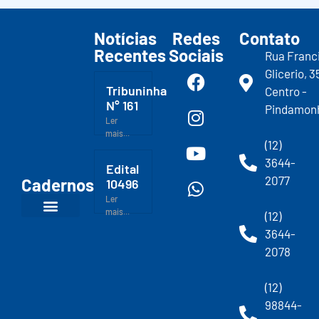
Notícias
Redes
Contato
Recentes
Sociais
Rua Franc
Glicerio, 3
Tribuninha
Centro -
N° 161
Pindamon
Ler
mais...
(12)
3644-
Edital
2077
Cadernos
10496
Ler
mais...
(12)
3644-
2078
(12)
98844-