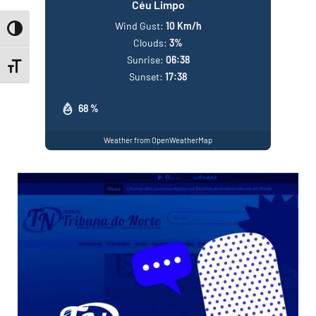
Céu Limpo
Wind Gust:
10 Km/h
Toggle High Contrast
Clouds:
3%
Sunrise:
06:38
Toggle Font size
Sunset:
17:38
68 %
Weather from OpenWeatherMap