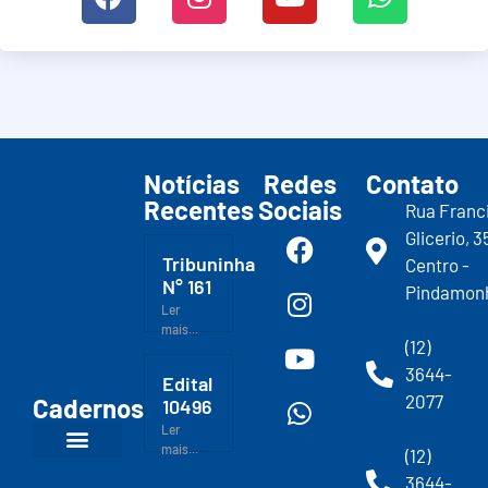
Notícias
Redes
Contato
Recentes
Sociais
Rua Franc
Glicerio, 3
Tribuninha
Centro -
N° 161
Pindamon
Ler
mais...
(12)
3644-
Edital
2077
Cadernos
10496
Ler
mais...
(12)
3644-