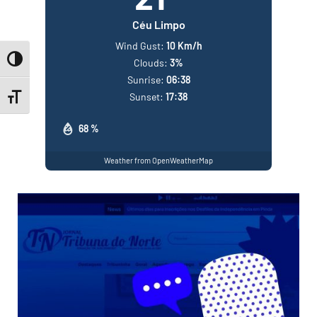
Céu Limpo
Wind Gust:
10 Km/h
Toggle High Contrast
Clouds:
3%
Sunrise:
06:38
Sunset:
17:38
Toggle Font size
68 %
Weather from OpenWeatherMap