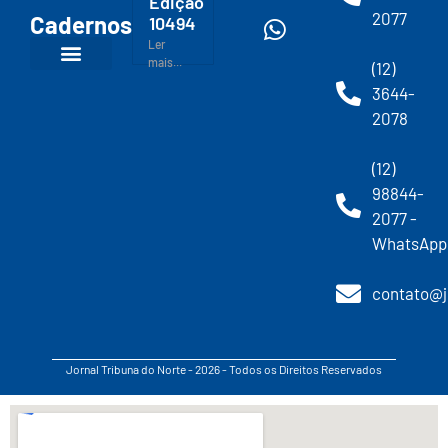
Edição
2077
Cadernos
10494
Ler
mais...
(12)
3644-
2078
(12)
98844-
2077 -
WhatsApp
contato@j
Jornal Tribuna do Norte - 2026 - Todos os Direitos Reservados