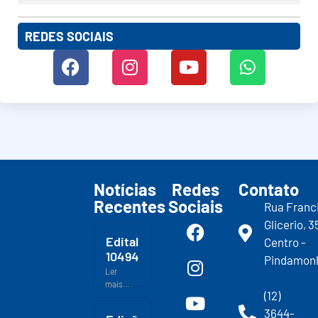
REDES SOCIAIS
Notícias
Redes
Contato
Recentes
Sociais
Rua Franc
Glicerio, 3
Edital
Centro -
10494
Pindamon
Ler
mais...
(12)
3644-