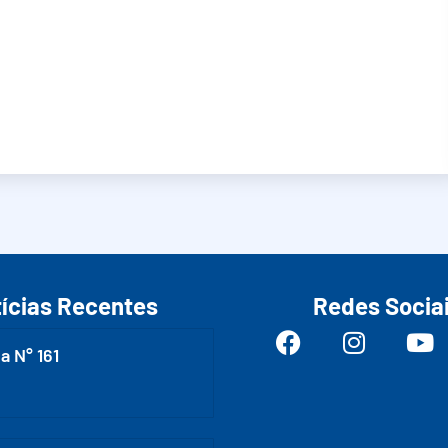
ícias Recentes
Redes Socia
a N° 161