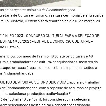
ado pelos agentes culturais de Pindamonhangaba
etaria de Cultura e Turismo, realiza a cerimônia de entrega de
 Paulo Gustavo. O evento será realizado no dia 01 de março, às
L Nº 01/LPG 2023 – CONCURSO CULTURAL PARA A SELEÇÃO DE
 EDITAL Nº 03/2023 – EDITAL DE CONCURSO CULTURAL –
lo Gustavo.
neficiou, por meio de Prêmio, 16 coletivos culturais e 46
turais, trabalhadores da cultura, pesquisadores, mestres da
estaque em suas áreas e que contribuíram, por suas ações e
 em Pindamonhangaba.
TOS DE APOIO AO SETOR AUDIOVISUAL apoiará o trabalho
io de Pindamonhangaba, com o repasse de recursos ao projeto
icado a selecionar produções audiovisuais (Filmes,
 de 100mil e 10 de 45 mil, foi considerado na seleção a
oram selecionados neste edital 4 capacitações visando