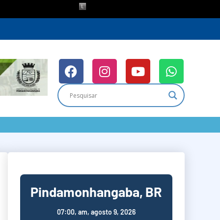
Pindamonhangaba, BR
07:00,
am, agosto 9, 2026