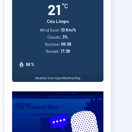
21
°C
Céu Limpo
Wind Gust:
10 Km/h
Clouds:
3%
Sunrise:
06:38
Sunset:
17:38
68 %
Weather from OpenWeatherMap