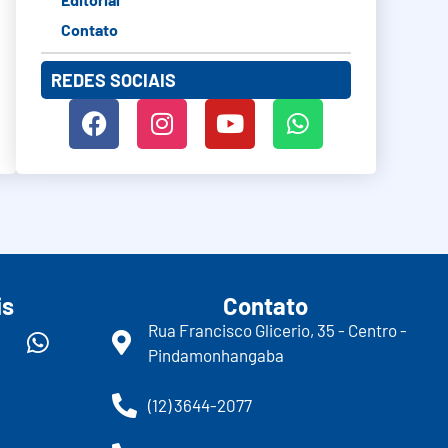
Contato
REDES SOCIAIS
is
Contato
Rua Francisco Glicerio, 35 - Centro -
Pindamonhangaba
(12) 3644-2077