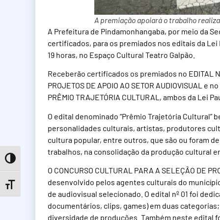
A premiação apoiará o trabalho realiz
A Prefeitura de Pindamonhangaba, por meio da Secr
certificados, para os premiados nos editais da Lei
19 horas, no Espaço Cultural Teatro Galpão.
Receberão certificados os premiados no EDITA
PROJETOS DE APOIO AO SETOR AUDIOVISUAL e no
PRÊMIO TRAJETÓRIA CULTURAL, ambos da Lei Pau
O edital denominado “Prêmio Trajetória Cultural” be
personalidades culturais, artistas, produtores cul
cultura popular, entre outros, que são ou foram d
trabalhos, na consolidação da produção cultural
Toggle High Contrast
O CONCURSO CULTURAL PARA A SELEÇÃO DE PROJE
desenvolvido pelos agentes culturais do municíp
Toggle Font size
de audiovisual selecionado. O edital nº 01 foi ded
documentários, clips, games) em duas categorias; 3
diversidade de produções. Também neste edital f