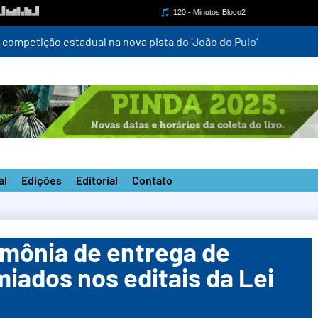
mpetição estadual na nova pista do ‘João do Pulo’
al
Edições
Editorial
Contato
rimônia de entrega de
miados nos editais da Lei