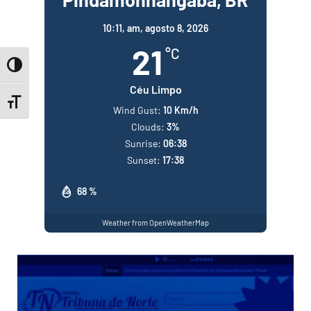
10:11,
am, agosto 8, 2026
21
°C
Toggle High Contrast
Céu Limpo
Toggle Font size
Wind Gust:
10 Km/h
Clouds:
3%
Sunrise:
06:38
Sunset:
17:38
68 %
Weather from OpenWeatherMap