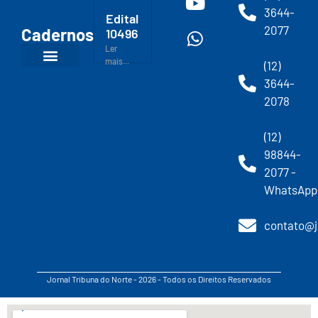
3644-
Edital
2077
Cadernos
10496
Ler
mais...
(12)
3644-
2078
(12)
98844-
2077 -
WhatsApp
contato@j
Jornal Tribuna do Norte - 2026 - Todos os Direitos Reservados