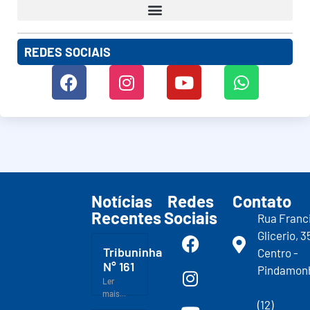
REDES SOCIAIS
Notícias
Redes
Contato
Recentes
Sociais
Rua Franc
Glicerio, 3
Tribuninha
Centro -
N° 161
Pindamon
Ler
mais...
(12)