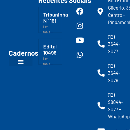
Recentes
Sociais
Rua Franc
Glicerio, 3
Tribuninha
Centro -
N° 161
Pindamon
Ler
mais...
(12)
3644-
Edital
2077
Cadernos
10496
Ler
mais...
(12)
3644-
2078
(12)
98844-
2077 -
WhatsApp