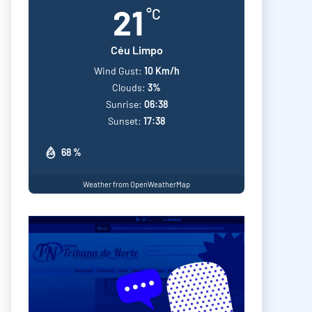
21
°C
Céu Limpo
Wind Gust:
10 Km/h
Clouds:
3%
Sunrise:
06:38
Sunset:
17:38
68 %
Weather from OpenWeatherMap