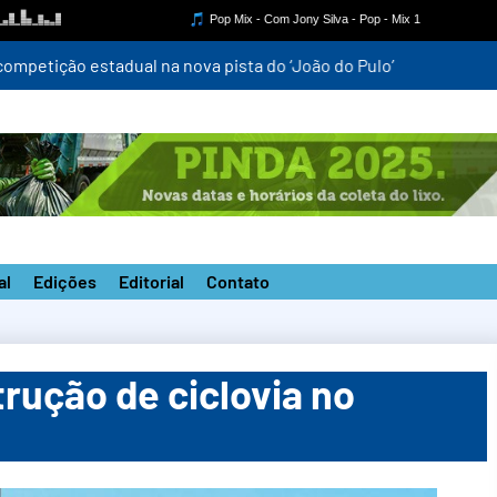
mpetição estadual na nova pista do ‘João do Pulo’
al
Edições
Editorial
Contato
trução de ciclovia no