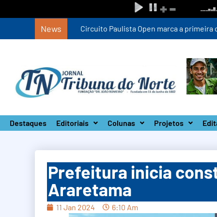
News
Circuito Paulista Open marca a primeira co
Destaques
Editoriais
Colunas
Projetos
Edit
Prefeitura inicia cons
Araretama
11 Jan 2024
6:10 Am