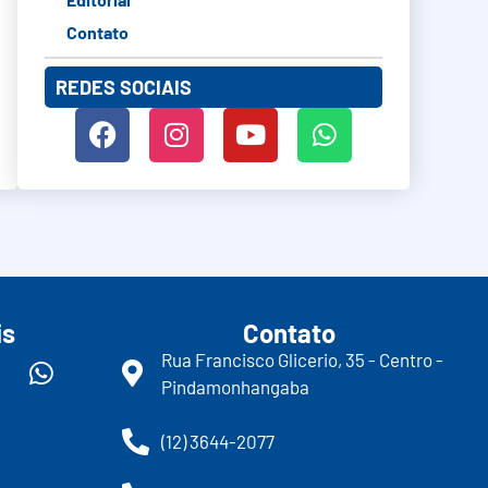
Contato
REDES SOCIAIS
is
Contato
Rua Francisco Glicerio, 35 - Centro -
Pindamonhangaba
(12) 3644-2077