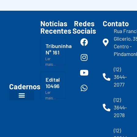
Notícias
Redes
Contato
Recentes
Sociais
Rua Franc
Glicerio, 3
Tribuninha
Centro -
N° 161
Pindamon
Ler
mais...
(12)
3644-
Edital
2077
Cadernos
10496
Ler
mais...
(12)
3644-
2078
(12)