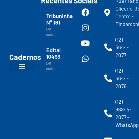
Recentes
Sociais
Rua Franc
Glicerio, 3
Tribuninha
Centro -
N° 161
Pindamon
Ler
mais...
(12)
3644-
Edital
2077
Cadernos
10496
Ler
mais...
(12)
3644-
2078
(12)
98844-
2077 -
WhatsApp