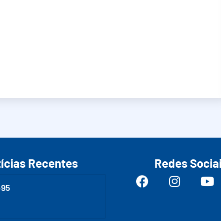
ícias Recentes
Redes Socia
495