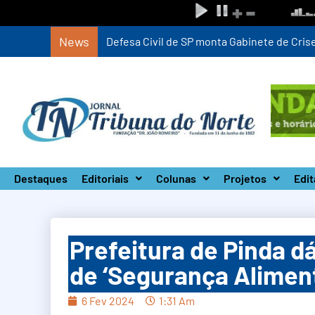
News
Defesa Civil de SP monta Gabinete de Crise 
Destaques
Editoriais
Colunas
Projetos
Edit
Prefeitura de Pinda d
de ‘Segurança Aliment
6 Fev 2024
1:31 Am