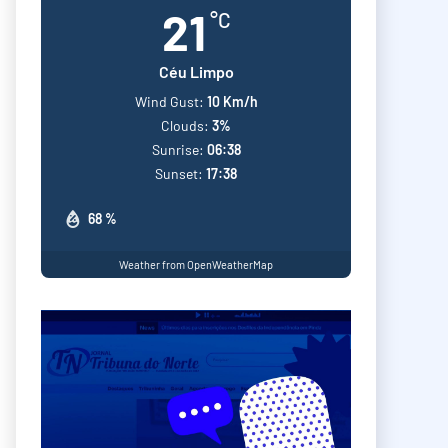
21
°C
Céu Limpo
Wind Gust:
10 Km/h
Clouds:
3%
Sunrise:
06:38
Sunset:
17:38
68 %
Weather from OpenWeatherMap