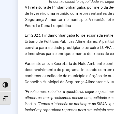
Encontro discutiu a qualidade e a seg
A Prefeitura de Pindamonhangaba, por meio da Sec
de fevereiro uma reunião com representantes de a
‘Segurança Alimentar’ no município. A reunião foi
Pedro I e Dona Leopoldina.
Em 2023, Pindamonhangaba foi selecionada entre 10
Urbano de Políticas Públicas Alimentares. A parti
convite para a cidade prestigiar o terceiro LUPPA
e imersivas para o enriquecimento de trocas de ex
Para este ano, a Secretaria de Meio Ambiente cont
desenvolvimento do programa, iniciando com um d
conhecer a realidade do município e órgãos de ou
Conselho Municipal de Segurança Alimentar e Nutr
Toggle High Contrast
“
Precisamos trabalhar a questão da segurança alimen
alimentos, mas precisamos pensar em qualidade e na
Toggle Font size
Martin. “
Temos a intenção de participar do SISAN, qu
inclusive proporciona repasses para o município nes