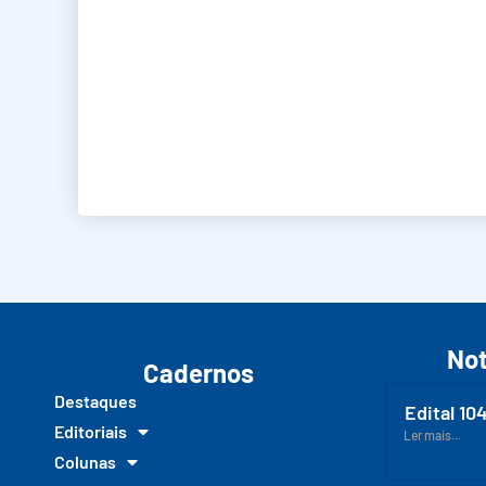
Not
Cadernos
Destaques
Edital 10
Editoriais
Ler mais...
Colunas