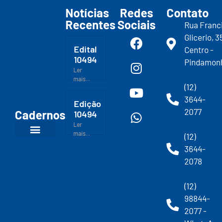
Notícias
Redes
Contato
Recentes
Sociais
Rua Franc
Glicerio, 3
Edital
Centro -
10494
Pindamon
Ler
mais...
(12)
3644-
Edição
2077
Cadernos
10494
Ler
mais...
(12)
3644-
2078
(12)
98844-
2077 -