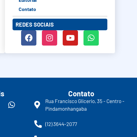
Contato
REDES SOCIAIS
is
Contato
Rua Francisco Glicerio, 35 - Centro -
Pindamonhangaba
(12) 3644-2077