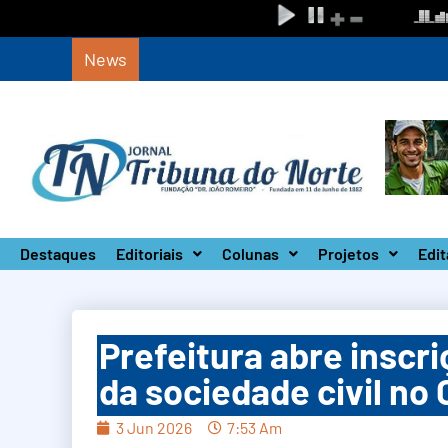
News
Circuito Paulista Open marca a primeira co
Destaques
Editoriais
Colunas
Projetos
Edit
Prefeitura abre inscr
da sociedade civil n
3 Jun 2026
7:53 Am