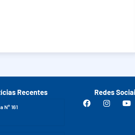
ícias Recentes
Redes Socia
a N° 161