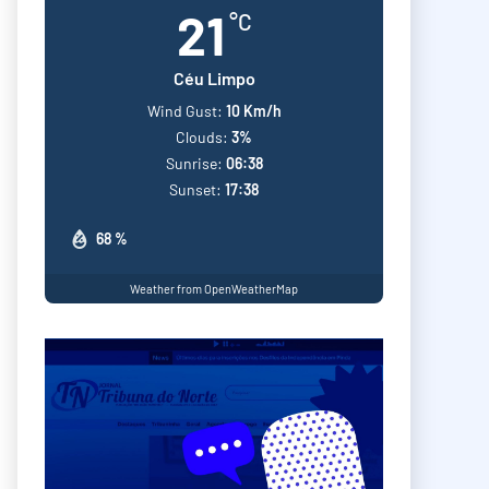
21
°C
Céu Limpo
Wind Gust:
10 Km/h
Clouds:
3%
Sunrise:
06:38
Sunset:
17:38
68 %
Weather from OpenWeatherMap