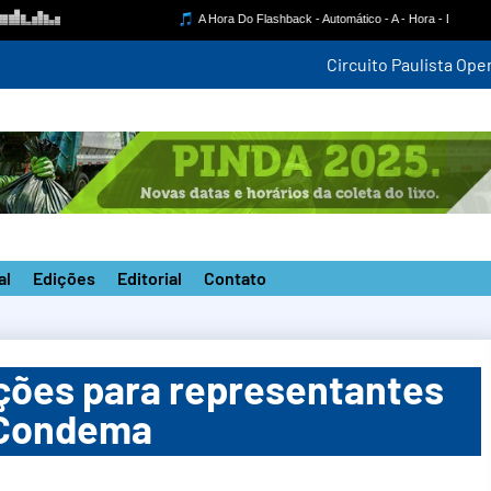
mpetição estadual na nova pista do ‘João do Pulo’
al
Edições
Editorial
Contato
ições para representantes
o Condema