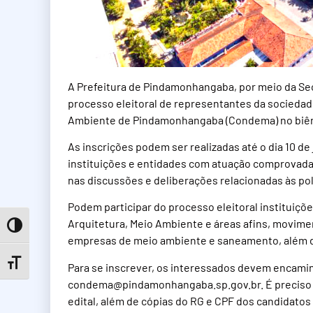
A Prefeitura de Pindamonhangaba, por meio da Sec
processo eleitoral de representantes da sociedad
Ambiente de Pindamonhangaba (Condema) no biên
As inscrições podem ser realizadas até o dia 10 de
instituições e entidades com atuação comprovada 
nas discussões e deliberações relacionadas às pol
Podem participar do processo eleitoral instituiçõ
Arquitetura, Meio Ambiente e áreas afins, movime
Toggle High Contrast
empresas de meio ambiente e saneamento, além de
Toggle Font size
Para se inscrever, os interessados devem encami
condema@pindamonhangaba.sp.gov.br
. É precis
edital, além de cópias do RG e CPF dos candidatos