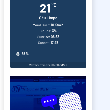
21
°C
Céu Limpo
Wind Gust:
10 Km/h
Clouds:
3%
Sunrise:
06:38
Sunset:
17:38
68 %
Weather from OpenWeatherMap