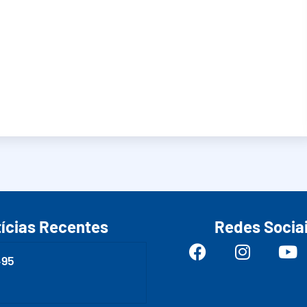
ícias Recentes
Redes Socia
495