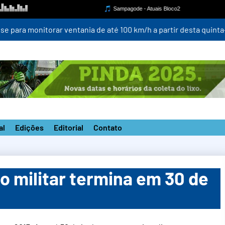
para monitorar ventania de até 100 km/h a partir desta quinta-fei
al
Edições
Editorial
Contato
o militar termina em 30 de