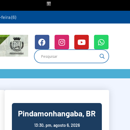
ra (6)
Pindamonhangaba, BR
13:30,
pm, agosto 6, 2026