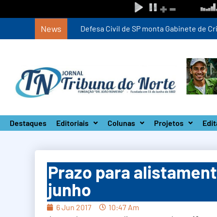
News
Defesa Civil de SP monta Gabinete de Crise 
Destaques
Editoriais
Colunas
Projetos
Edit
Prazo para alistament
junho
6 Jun 2017
10:47 Am