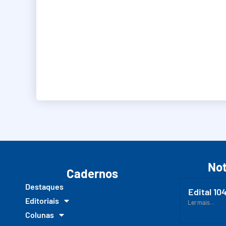
Not
Cadernos
Destaques
Edital 10
Editoriais
Ler mais...
Colunas