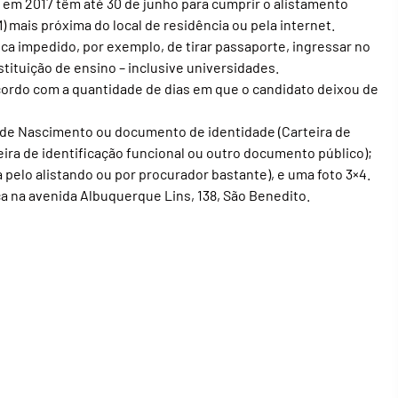
em 2017 têm até 30 de junho para cumprir o alistamento
M) mais próxima do local de residência ou pela internet.
fica impedido, por exemplo, de tirar passaporte, ingressar no
tituição de ensino – inclusive universidades.
cordo com a quantidade de dias em que o candidato deixou de
ão de Nascimento ou documento de identidade (Carteira de
eira de identificação funcional ou outro documento público);
pelo alistando ou por procurador bastante), e uma foto 3×4.
a na avenida Albuquerque Lins, 138, São Benedito.